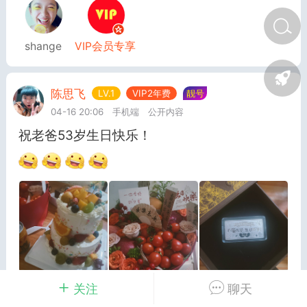
shange
VIP会员专享
排行榜
开通会员
充值山币
陈思飞
LV.1
VIP2年费
靓号
山锅网
LV.1
VIP2年费
靓号
官方
04-16 20:06
手机端
公开内容
25-07-14 11:50
电脑端
公开内容
祝老爸53岁生日快乐！
山锅网，山歌就是有点多！
锅网号，学习山歌文化！
:ktsg123
1
11.07w
词《年年打工年年愁》
关注
聊天
0
0
2.5k
心在家牵挂我的爹和妈一想爹妈几十岁二想娃娃