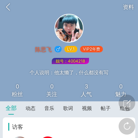
资料
陈思飞
LV.1
VIP2年费
靓号：4004218
个人说明：他太懒了，什么都没有写
0
0
3
0
词《青春如火爱一场》
山锅网，
粉丝
关注
人气
魅力
全部
动态
音乐
歌词
视频
帖子
红包
访客
任务
学院
直播