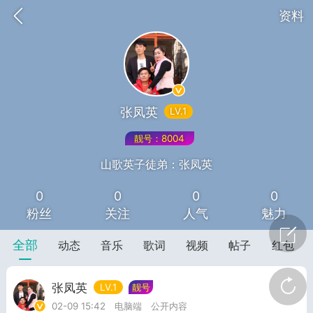
资料
张凤英
LV.1
靓号：8004
山歌英子徒弟：张凤英
0
0
0
0
词《青春如火爱一场》
山锅网，
粉丝
关注
人气
魅力
全部
动态
音乐
歌词
视频
帖子
红包
张凤英
LV.1
靓号
任务
学院
直播
02-09 15:42
电脑端
公开内容