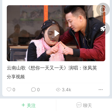
排行榜
开通会员
充值山币
山锅网
LV.1
VIP2年费
靓号
官方
25-07-14 11:50
电脑端
公开内容
山锅网，山歌就是有点多！
锅网号，学习山歌文化！
:ktsg123
云南山歌《想你一天又一天》演唱：张凤英
分享视频
1
11.07w
0
0
3.4k
词《人生八苦课一堂》
关注
聊天
张凤英
LV.1
靓号
生来艰难苦重重十月挣扎母体中哇哇大喊厉声哭