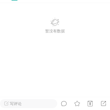
排行榜
开通会员
充值山币
暂没有数据
山锅网
LV.1
VIP2年费
靓号
官方
25-07-14 11:50
电脑端
公开内容
山锅网，山歌就是有点多！
锅网号，学习山歌文化！
:ktsg123
1
11.1w
词《全家老小乐哈哈》
写评论
是随口出唱唱家乡的念湖念湖周围好风景名不虚