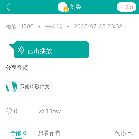
刘柒
关注
播放 11506
•
手机端
•
2025-07-25 23:32
点击播放
分享音频
云南山歌伴奏
词《青春如火爱一场》
山锅网，
0
1.15w
全部 0
只看作者
倒序
任务
学院
直播