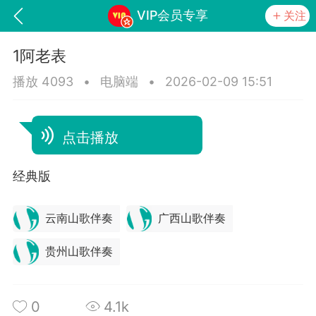
VIP会员专享
关注
1阿老表
播放 4093
•
电脑端
•
2026-02-09 15:51
点击播放
经典版
词《青春如火爱一场》
山锅网，
云南山歌伴奏
广西山歌伴奏
贵州山歌伴奏
任务
学院
直播
0
4.1k