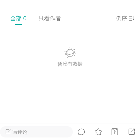
全部 0
只看作者
倒序
排行榜
开通会员
充值山币
山锅网
LV.1
VIP2年费
靓号
官方
25-07-14 11:50
电脑端
公开内容
暂没有数据
山锅网，山歌就是有点多！
锅网号，学习山歌文化！
:ktsg123
1
11.11w
词《妹说哥哥吃酒醉》
写评论
逗一逗，看妹抬头不抬头，牛不抬头是吃草，妹