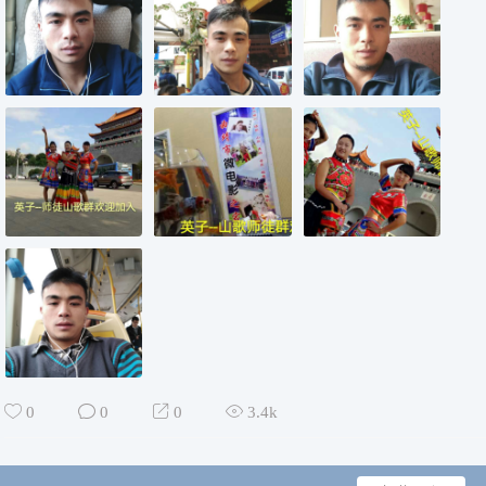
0
0
0
3.4k