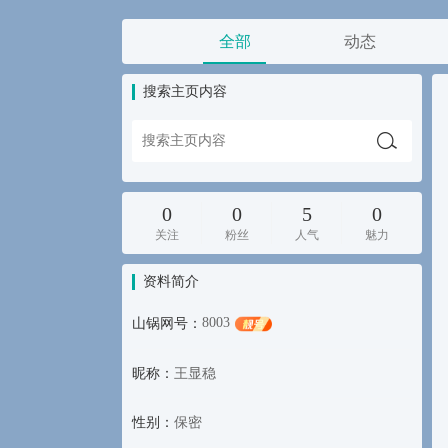
全部
动态
搜索主页内容
0
0
5
0
关注
粉丝
人气
魅力
资料简介
8003
山锅网号：
昵称：
王显稳
性别：
保密