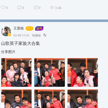
0
0
0
3.4k
王显稳
LV.1
靓号
02-09 15:01
电脑端
山歌英子家族大合集
分享图片