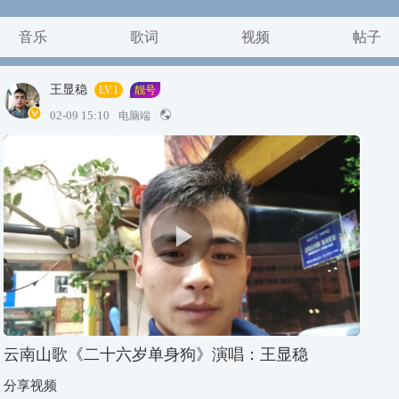
音乐
歌词
视频
帖子
王显稳
LV.1
靓号
02-09 15:10
电脑端
云南山歌《二十六岁单身狗》演唱：王显稳
分享视频