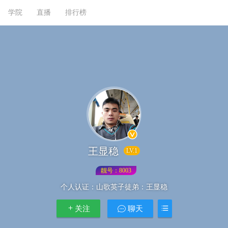
学院
直播
排行榜
王显稳
LV.1
靓号：8003
个人认证：
山歌英子徒弟：王显稳
关注
聊天