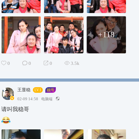
+118
0
0
0
3.5k
王显稳
LV.1
靓号
02-09 14:58
电脑端
请叫我稳哥