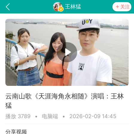
王林猛
关注
词《青春如火爱一场》
山锅网，
云南山歌《天涯海角永相随》演唱：王林
猛
播放 3789
•
电脑端
•
2026-02-09 14:45
任务
学院
直播
分享视频