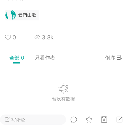
云南山歌
排行榜
开通会员
充值山币
0
3.8k
山锅网
LV.1
VIP2年费
靓号
官方
25-07-14 11:50
电脑端
公开内容
全部 0
只看作者
倒序
山锅网，山歌就是有点多！
锅网号，学习山歌文化！
:ktsg123
暂没有数据
1
11.18w
词《让你唱歌你就唱》
写评论
神视频，惊天动地泣鬼神，千锤百炼造英雄，摸