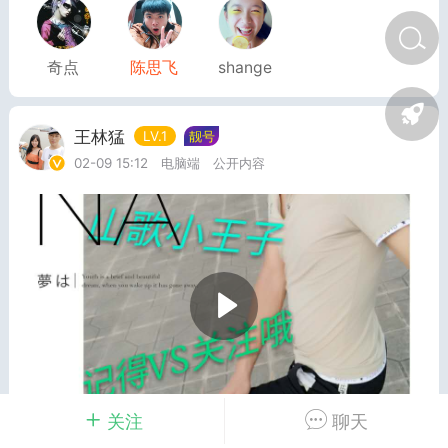
奇点
陈思飞
shange
排行榜
开通会员
充值山币
王林猛
LV.1
靓号
山锅网
LV.1
VIP2年费
靓号
官方
02-09 15:12
电脑端
公开内容
25-07-14 11:50
电脑端
公开内容
山锅网，山歌就是有点多！
锅网号，学习山歌文化！
:ktsg123
1
11.15w
词《弘扬山歌靠你们》
关注
聊天
云南山歌《心心相印两相依》演唱：王林猛 张
好地方政府放款修楼房习总书记政治好家家户户