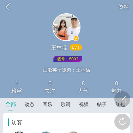
资料
王林猛
LV.1
靓号：8002
山歌英子徒弟：王林猛
1
0
8
0
词《青春如火爱一场》
山锅网，
粉丝
关注
人气
魅力
全部
动态
音乐
歌词
视频
帖子
红包
访客
任务
学院
直播