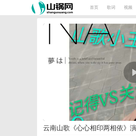
首页
歌词
视频
云南山歌《心心相印两相依》演