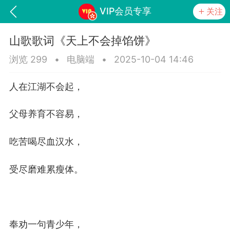
VIP会员专享
关注
山歌歌词《天上不会掉馅饼》
浏览 299
•
电脑端
•
2025-10-04 14:46
人在江湖不会起，
父母养育不容易，
吃苦喝尽血汉水，
词《青春如火爱一场》
山锅网，
受尽磨难累瘦体。
任务
学院
直播
奉劝一句青少年，