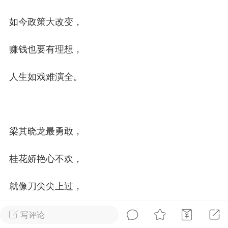
如今政策大改变，
排行榜
开通会员
充值山币
赚钱也要有理想，
山锅网
LV.1
VIP2年费
靓号
官方
人生如戏难演全。
25-07-14 11:50
电脑端
公开内容
山锅网，山歌就是有点多！
锅网号，学习山歌文化！
梁其晓龙最勇敢，
:ktsg123
桂花娇艳心不欢，
1
11.14w
就像刀尖尖上过，
词《农村娃娃条件差》
牢记三年五载栓。
写评论
条件差生来就住山咔咔灰里生来土里长几年就成