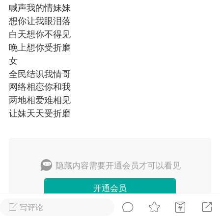
喊声我的情妹妹
想你让我眼泪落
白天想你不得见
排行榜
开通会员
充值山币
晚上想你受折磨
女
山锅网
LV.1
VIP2年费
靓号
官方
全民结识我情哥
25-07-14 11:50
电脑端
公开内容
网络相恋你和我
两地相爱难相见
山锅网，山歌就是有点多！
让妹天天受折磨
锅网号，学习山歌文化！
:ktsg123
隐藏内容需要开通会员才可以看见
1
11.12w
开通会员
词《你如果是个女人》
写评论
个女人，一定要控制自己。尤其和男人交往，切