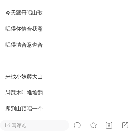
今天跟哥唱山歌
排行榜
开通会员
充值山币
唱得你情合我意
山锅网
LV.1
VIP2年费
靓号
官方
唱得情合意也合
25-07-14 11:50
电脑端
公开内容
山锅网，山歌就是有点多！
锅网号，学习山歌文化！
来找小妹爬大山
:ktsg123
脚踩木叶堆堆翻
1
11.21w
爬到山顶唱一个
hange
LV.1
摸摸胸膛汗不干
写评论
-09 16:39
手机端
公开内容