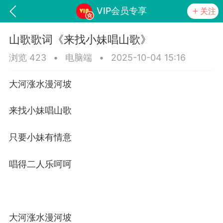
VIP会员专享
关注
山歌歌词《来找小妹唱山歌》
浏览 423
•
电脑端
•
2025-10-04 15:16
大河涨水漫河坡
来找小妹唱山歌
只要小妹有情意
词《青春如火爱一场》
山锅网，
唱得二人乐呵呵
任务
学院
直播
大河涨水漫河坡