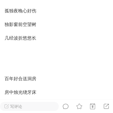
孤独夜晚心好伤
排行榜
开通会员
充值山币
独影窗前空望树
山锅网
LV.1
VIP2年费
靓号
官方
几经波折悠悠长
25-07-14 11:50
电脑端
公开内容
山锅网，山歌就是有点多！
锅网号，学习山歌文化！
:ktsg123
百年好合送洞房
1
11.13w
房中烛光绕牙床
刘柒
LV.1
VIP1年费
靓号
夜幕吟处喧闹鼓
写评论
25-07-25 23:32
手机端
公开内容