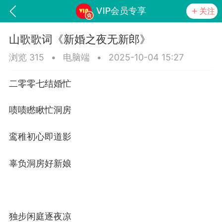
VIP会员专享
关注
山歌歌词《新婚之夜无新郎》
浏览 315
•
电脑端
•
2025-10-04 15:27
二零零七结婚忙
啧啧矁瞅忙洞房
鸾稚初心即道影
词《青春如火爱一场》
山锅网，
辜负洞房好新娘
任务
学院
直播
独步闲庭逐夜凉