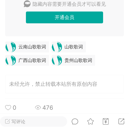
隐藏内容需要开通会员才可以看见
开通会员
排行榜
开通会员
充值山币
山锅网
LV.1
VIP2年费
靓号
官方
云南山歌歌词
山歌歌词
25-07-14 11:50
电脑端
公开内容
山锅网，山歌就是有点多！
广西山歌歌词
贵州山歌歌词
锅网号，学习山歌文化！
:ktsg123
未经允许，禁止转载本站所有原创内容
1
11.12w
0
476
词《山歌唱遍全中国》
写评论
好会说，山歌唱遍全中国，被时耗子咬个洞，汽
全部 0
只看作者
倒序