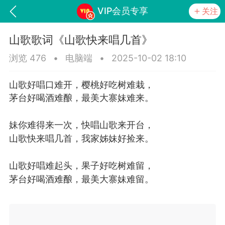
VIP会员专享
关注
山歌歌词《山歌快来唱几首》
浏览 476
•
电脑端
•
2025-10-02 18:10
山歌好唱口难开，樱桃好吃树难栽，
茅台好喝酒难酿，最美大寨妹难来。
妹你难得来一次，快唱山歌来开台，
山歌快来唱几首，我家姊妹好捡来。
词《青春如火爱一场》
山锅网，
山歌好唱难起头，果子好吃树难留，
茅台好喝酒难酿，最美大寨妹难留。
任务
学院
直播